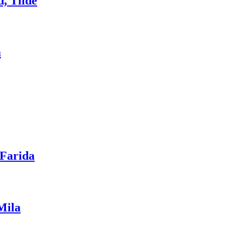
, Tilde
a
 Farida
Mila