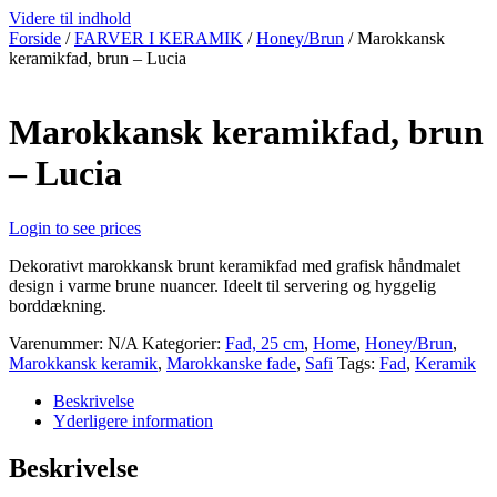
Videre til indhold
Forside
/
FARVER I KERAMIK
/
Honey/Brun
/ Marokkansk
keramikfad, brun – Lucia
Marokkansk keramikfad, brun
– Lucia
Login to see prices
Dekorativt marokkansk brunt keramikfad med grafisk håndmalet
design i varme brune nuancer. Ideelt til servering og hyggelig
borddækning.
Varenummer:
N/A
Kategorier:
Fad, 25 cm
,
Home
,
Honey/Brun
,
Marokkansk keramik
,
Marokkanske fade
,
Safi
Tags:
Fad
,
Keramik
Beskrivelse
Yderligere information
Beskrivelse