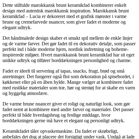
Dette stilfulde marokkansk brunt keramikfad kombinerer enkelt
design med autentisk marokkansk inspiration. Marokkansk brunt
keramikfad – Lucia er dekoreret med et grafisk mønster i varme
brune og cremefarvede nuancer, som giver fadet et moderne og
elegant udtryk.
Det håndmalede design skaber et smukt spil mellem de enkle linjer
og de varme farver. Det gør fadet til en dekorativ detalje, som passer
perfekt ind i både moderne hjem, nordisk indretning og boheme-
inspirerede miljøer. Hvert marokkansk brunt keramikfad har sit eget
unikke udtryk og tilfører borddækningen personlighed og charme.
Fadet er ideelt til servering af tapas, snacks, frugt, brød og små
anretninger. Det fungerer også flot som dekoration på spisebordet, i
køkkenet eller på en åben hylde. Mange vælger at kombinere fadet
med rustikke materialer som træ, hør og stentøj for at skabe en varm
og hyggelig atmosfære.
De varme brune nuancer giver et roligt og naturligt look, som gør
fadet nemt at kombinere med andre farver og materialer. Det passer
perfekt til både hverdagsbrug og festlige middage, hvor
borddækningen gerne må have et elegant og personligt udtryk.
Keramikfadet tåler opvaskemaskine. Da fadet er skrøbeligt,
anbefales det dog at placere det forsigtigt under vask. Undgå at lade