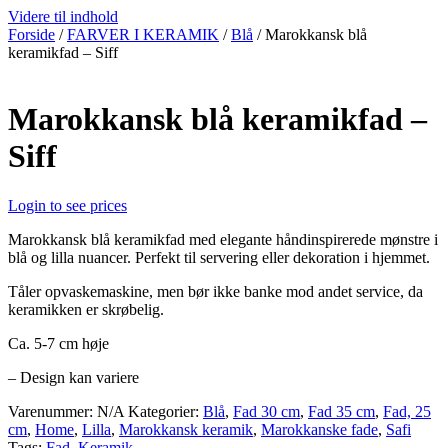
Videre til indhold
Forside
/
FARVER I KERAMIK
/
Blå
/ Marokkansk blå
keramikfad – Siff
Marokkansk blå keramikfad –
Siff
Login to see prices
Marokkansk blå keramikfad med elegante håndinspirerede mønstre i
blå og lilla nuancer. Perfekt til servering eller dekoration i hjemmet.
Tåler opvaskemaskine, men bør ikke banke mod andet service, da
keramikken er skrøbelig.
Ca. 5-7 cm høje
– Design kan variere
Varenummer:
N/A
Kategorier:
Blå
,
Fad 30 cm
,
Fad 35 cm
,
Fad, 25
cm
,
Home
,
Lilla
,
Marokkansk keramik
,
Marokkanske fade
,
Safi
Tags:
Fad
,
Keramik