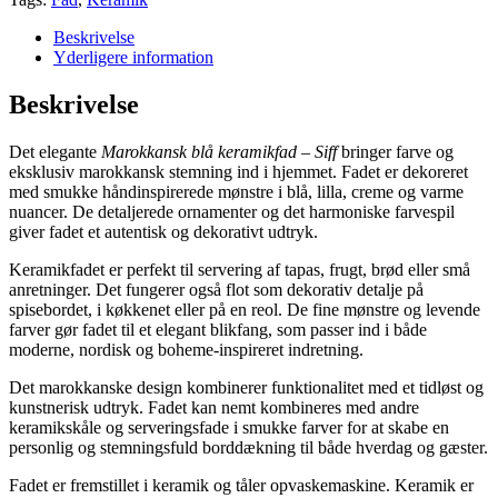
Beskrivelse
Yderligere information
Beskrivelse
Det elegante
Marokkansk blå keramikfad – Siff
bringer farve og
eksklusiv marokkansk stemning ind i hjemmet. Fadet er dekoreret
med smukke håndinspirerede mønstre i blå, lilla, creme og varme
nuancer. De detaljerede ornamenter og det harmoniske farvespil
giver fadet et autentisk og dekorativt udtryk.
Keramikfadet er perfekt til servering af tapas, frugt, brød eller små
anretninger. Det fungerer også flot som dekorativ detalje på
spisebordet, i køkkenet eller på en reol. De fine mønstre og levende
farver gør fadet til et elegant blikfang, som passer ind i både
moderne, nordisk og boheme-inspireret indretning.
Det marokkanske design kombinerer funktionalitet med et tidløst og
kunstnerisk udtryk. Fadet kan nemt kombineres med andre
keramikskåle og serveringsfade i smukke farver for at skabe en
personlig og stemningsfuld borddækning til både hverdag og gæster.
Fadet er fremstillet i keramik og tåler opvaskemaskine. Keramik er