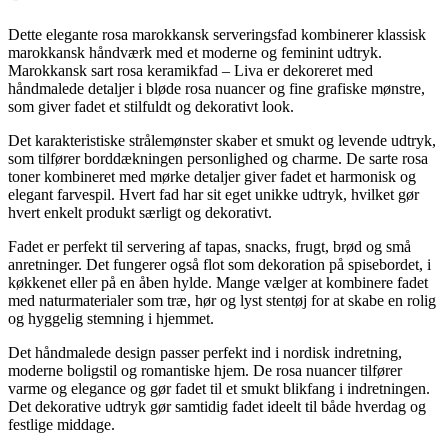
Dette elegante rosa marokkansk serveringsfad kombinerer klassisk
marokkansk håndværk med et moderne og feminint udtryk.
Marokkansk sart rosa keramikfad – Liva er dekoreret med
håndmalede detaljer i bløde rosa nuancer og fine grafiske mønstre,
som giver fadet et stilfuldt og dekorativt look.
Det karakteristiske strålemønster skaber et smukt og levende udtryk,
som tilfører borddækningen personlighed og charme. De sarte rosa
toner kombineret med mørke detaljer giver fadet et harmonisk og
elegant farvespil. Hvert fad har sit eget unikke udtryk, hvilket gør
hvert enkelt produkt særligt og dekorativt.
Fadet er perfekt til servering af tapas, snacks, frugt, brød og små
anretninger. Det fungerer også flot som dekoration på spisebordet, i
køkkenet eller på en åben hylde. Mange vælger at kombinere fadet
med naturmaterialer som træ, hør og lyst stentøj for at skabe en rolig
og hyggelig stemning i hjemmet.
Det håndmalede design passer perfekt ind i nordisk indretning,
moderne boligstil og romantiske hjem. De rosa nuancer tilfører
varme og elegance og gør fadet til et smukt blikfang i indretningen.
Det dekorative udtryk gør samtidig fadet ideelt til både hverdag og
festlige middage.