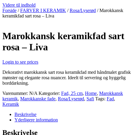
Videre til indhold
Forside
/
FARVER I KERAMIK
/
Rosa/Lyserød
/ Marokkansk
keramikfad sart rosa – Liva
Marokkansk keramikfad sart
rosa – Liva
Login to see prices
Dekorativt marokkansk sart rosa keramikfad med håndmalet grafisk
mønster og elegante rosa nuancer. Ideelt til servering og hyggelig
borddækning.
Varenummer:
N/A
Kategorier:
Fad, 25 cm
,
Home
,
Marokkansk
keramik
,
Marokkanske fade
,
Rosa/Lyserød
,
Safi
Tags:
Fad
,
Keramik
Beskrivelse
Yderligere information
Beskrivelse