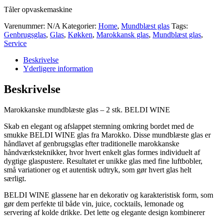
Tåler opvaskemaskine
Varenummer:
N/A
Kategorier:
Home
,
Mundblæst glas
Tags:
Genbrugsglas
,
Glas
,
Køkken
,
Marokkansk glas
,
Mundblæst glas
,
Service
Beskrivelse
Yderligere information
Beskrivelse
Marokkanske mundblæste glas – 2 stk. BELDI WINE
Skab en elegant og afslappet stemning omkring bordet med de
smukke BELDI WINE glas fra Marokko. Disse mundblæste glas er
håndlavet af genbrugsglas efter traditionelle marokkanske
håndværksteknikker, hvor hvert enkelt glas formes individuelt af
dygtige glaspustere. Resultatet er unikke glas med fine luftbobler,
små variationer og et autentisk udtryk, som gør hvert glas helt
særligt.
BELDI WINE glassene har en dekorativ og karakteristisk form, som
gør dem perfekte til både vin, juice, cocktails, lemonade og
servering af kolde drikke. Det lette og elegante design kombinerer