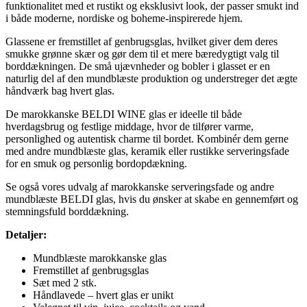
funktionalitet med et rustikt og eksklusivt look, der passer smukt ind
i både moderne, nordiske og boheme-inspirerede hjem.
Glassene er fremstillet af genbrugsglas, hvilket giver dem deres
smukke grønne skær og gør dem til et mere bæredygtigt valg til
borddækningen. De små ujævnheder og bobler i glasset er en
naturlig del af den mundblæste produktion og understreger det ægte
håndværk bag hvert glas.
De marokkanske BELDI WINE glas er ideelle til både
hverdagsbrug og festlige middage, hvor de tilfører varme,
personlighed og autentisk charme til bordet. Kombinér dem gerne
med andre mundblæste glas, keramik eller rustikke serveringsfade
for en smuk og personlig bordopdækning.
Se også vores udvalg af marokkanske serveringsfade og andre
mundblæste BELDI glas, hvis du ønsker at skabe en gennemført og
stemningsfuld borddækning.
Detaljer:
Mundblæste marokkanske glas
Fremstillet af genbrugsglas
Sæt med 2 stk.
Håndlavede – hvert glas er unikt