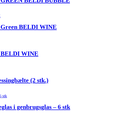
stk. GREEN BELDI BUBBLE
k. Green BELDI WINE
k. BELDI WINE
ingbælte (2 stk.)
las i genbrugsglas – 6 stk