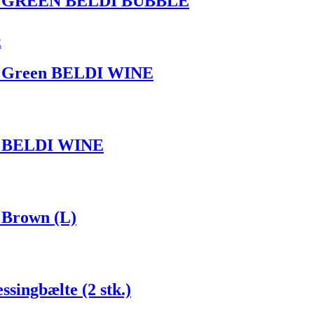
stk. GREEN BELDI BUBBLE
k. Green BELDI WINE
k. BELDI WINE
 Brown (L)
ingbælte (2 stk.)