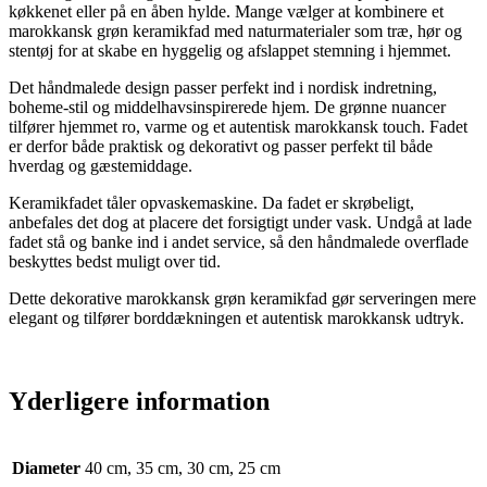
køkkenet eller på en åben hylde. Mange vælger at kombinere et
marokkansk grøn keramikfad med naturmaterialer som træ, hør og
stentøj for at skabe en hyggelig og afslappet stemning i hjemmet.
Det håndmalede design passer perfekt ind i nordisk indretning,
boheme-stil og middelhavsinspirerede hjem. De grønne nuancer
tilfører hjemmet ro, varme og et autentisk marokkansk touch. Fadet
er derfor både praktisk og dekorativt og passer perfekt til både
hverdag og gæstemiddage.
Keramikfadet tåler opvaskemaskine. Da fadet er skrøbeligt,
anbefales det dog at placere det forsigtigt under vask. Undgå at lade
fadet stå og banke ind i andet service, så den håndmalede overflade
beskyttes bedst muligt over tid.
Dette dekorative marokkansk grøn keramikfad gør serveringen mere
elegant og tilfører borddækningen et autentisk marokkansk udtryk.
Yderligere information
Diameter
40 cm, 35 cm, 30 cm, 25 cm