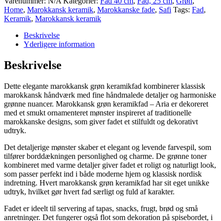
Varenummer:
N/A
Kategorier:
Fad 40 cm
,
Fad, 25 cm
,
Grøn
,
Home
,
Marokkansk keramik
,
Marokkanske fade
,
Safi
Tags:
Fad
,
Keramik
,
Marokkansk keramik
Beskrivelse
Yderligere information
Beskrivelse
Dette elegante marokkansk grøn keramikfad kombinerer klassisk
marokkansk håndværk med fine håndmalede detaljer og harmoniske
grønne nuancer. Marokkansk grøn keramikfad – Aria er dekoreret
med et smukt ornamenteret mønster inspireret af traditionelle
marokkanske designs, som giver fadet et stilfuldt og dekorativt
udtryk.
Det detaljerige mønster skaber et elegant og levende farvespil, som
tilfører borddækningen personlighed og charme. De grønne toner
kombineret med varme detaljer giver fadet et roligt og naturligt look,
som passer perfekt ind i både moderne hjem og klassisk nordisk
indretning. Hvert marokkansk grøn keramikfad har sit eget unikke
udtryk, hvilket gør hvert fad særligt og fuld af karakter.
Fadet er ideelt til servering af tapas, snacks, frugt, brød og små
anretninger. Det fungerer også flot som dekoration på spisebordet, i