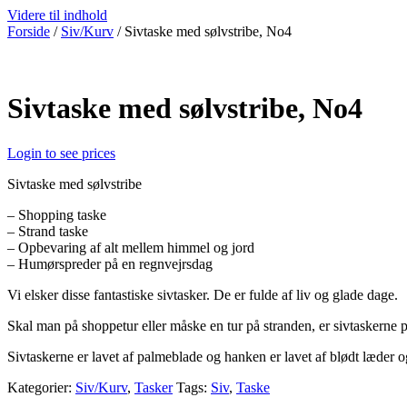
Videre til indhold
Forside
/
Siv/Kurv
/ Sivtaske med sølvstribe, No4
Sivtaske med sølvstribe, No4
Login to see prices
Sivtaske med sølvstribe
– Shopping taske
– Strand taske
– Opbevaring af alt mellem himmel og jord
– Humørspreder på en regnvejrsdag
Vi elsker disse fantastiske sivtasker. De er fulde af liv og glade dage.
Skal man på shoppetur eller måske en tur på stranden, er sivtaskerne p
Sivtaskerne er lavet af palmeblade og hanken er lavet af blødt læder o
Kategorier:
Siv/Kurv
,
Tasker
Tags:
Siv
,
Taske