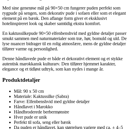
Med sine generøse mål på 90×50 cm fungerer puden perfekt som
rygpude på sengen, som dekorativ pude i sofaen eller som et elegant
element på en bænk. Den aflange form giver et eksklusivt
hotelinspireret look og skaber samtidig ekstra komfort.
En kaktussilkepude 90×50 elfenbenshvid med gyldne detaljer passer
smukt sammen med naturmaterialer som træ, hør, bomuld og uld. De
lyse nuancer bidrager til en rolig atmosfære, mens de gyldne detaljer
tilfører varme og personlighed.
Denne håndlavede pude er både et dekorativt element og et stykke
autentisk marokkansk kulturarv. Den tilfører hjemmet karakter,
elegance og et tidløst udtryk, som kan nydes i mange år.
Produktdetaljer
Mål: 90 x 50 cm
Materiale: Kaktussilke (Sabra)
Farve: Elfenbenshvid med gyldne detaljer
Håndlavet i Marokko
Håndbroderede berbermønstre
Hver pude er unik
Perfekt til sofa, seng eller bænk
Da puden er håndlavet, kan størrelsen variere med ca. ± 4–5