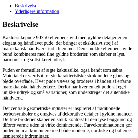
Beskrivelse
Yderligere information
Beskrivelse
Kaktussilkepude 90×50 elfenbenshvid med gyldne detaljer er en
elegant og håndlavet pude, der bringer et eksklusivt strejf af
marokkansk håndværk ind i hjemmet. Den smukke elfenbenshvide
bund kombineres med fine gyldne broderier, som skaber et lyst,
harmonisk og sofistikeret udtryk.
Puden er fremstillet af ægte kaktussilke, også kendt som sabra.
Materialet er værdsat for sin karakteristiske struktur, lette glans og
bløde overflade. Hver pude væves og broderes i hånden af erfarne
marokkanske håndværkere. Derfor har hver enkelt pude sit eget
unikke udtryk og små variationer, som understreger det autentiske
håndværk.
Det centrale geometriske mønster er inspireret af traditionelle
berbersymboler og omgives af dekorative detaljer i gyldne nuancer.
De fine broderier skaber en smuk kontrast til den lyse baggrund og
tilfører varme uden at virke dominerende. Farvekombinationen gør
puden nem at kombinere med både moderne, nordiske og boheme-
inspirerede indretninger.