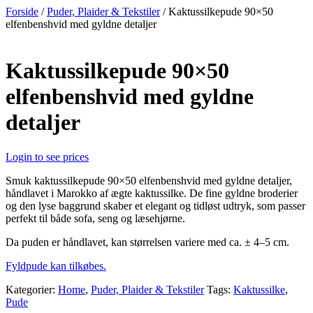
Videre
Forside
/
Puder, Plaider & Tekstiler
/ Kaktussilkepude 90×50
til
elfenbenshvid med gyldne detaljer
indhold
Kaktussilkepude 90×50
elfenbenshvid med gyldne
detaljer
Login to see prices
Smuk kaktussilkepude 90×50 elfenbenshvid med gyldne detaljer,
håndlavet i Marokko af ægte kaktussilke. De fine gyldne broderier
og den lyse baggrund skaber et elegant og tidløst udtryk, som passer
perfekt til både sofa, seng og læsehjørne.
Da puden er håndlavet, kan størrelsen variere med ca. ± 4–5 cm.
Fyldpude kan tilkøbes.
Kategorier:
Home
,
Puder, Plaider & Tekstiler
Tags:
Kaktussilke
,
Pude