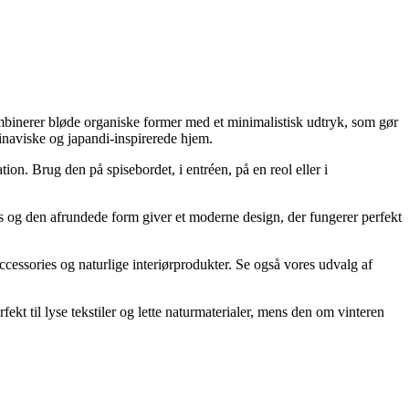
kombinerer bløde organiske former med et minimalistisk udtryk, som gør
inaviske og japandi-inspirerede hjem.
on. Brug den på spisebordet, i entréen, på en reol eller i
s og den afrundede form giver et moderne design, der fungerer perfekt
ssories og naturlige interiørprodukter. Se også vores udvalg af
t til lyse tekstiler og lette naturmaterialer, mens den om vinteren