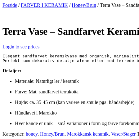
Videre
Forside
/
FARVER I KERAMIK
/
Honey/Brun
/ Terra Vase – Sandf
til
indhold
Terra Vase – Sandfarvet Keram
Login to see prices
Elegant sandfarvet keramikvase med organisk, minimalist
Perfekt som dekorativ detalje alene eller med tørrede b
Detaljer:
Materiale: Naturligt ler / keramik
Farve: Mat, sandfarvet terrakotta
Højde: ca. 35-45 cm (kan variere en smule pga. håndarbejde)
Håndlavet i Marokko
Hver kande er unik – små variationer i form og farve forekomm
Kategorier:
honey
,
Honey/Brun
,
Marokkansk keramik
,
Vaser/Stager