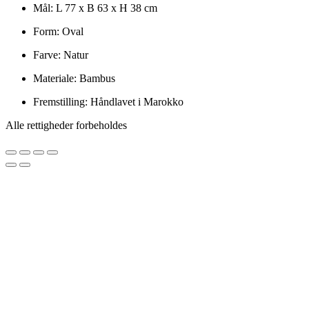
Mål: L 77 x B 63 x H 38 cm
Form: Oval
Farve: Natur
Materiale: Bambus
Fremstilling: Håndlavet i Marokko
Alle rettigheder forbeholdes