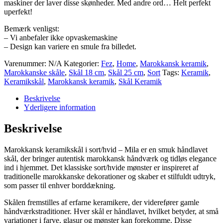
maskiner der laver disse skønheder. Med andre ord… Helt perfekt
uperfekt!
Bemærk venligst:
– Vi anbefaler ikke opvaskemaskine
– Design kan variere en smule fra billedet.
Varenummer:
N/A
Kategorier:
Fez
,
Home
,
Marokkansk keramik
,
Marokkanske skåle
,
Skål 18 cm
,
Skål 25 cm
,
Sort
Tags:
Keramik
,
Keramikskål
,
Marokkansk keramik
,
Skål Keramik
Beskrivelse
Yderligere information
Beskrivelse
Marokkansk keramikskål i sort/hvid – Mila er en smuk håndlavet
skål, der bringer autentisk marokkansk håndværk og tidløs elegance
ind i hjemmet. Det klassiske sort/hvide mønster er inspireret af
traditionelle marokkanske dekorationer og skaber et stilfuldt udtryk,
som passer til enhver borddækning.
Skålen fremstilles af erfarne keramikere, der viderefører gamle
håndværkstraditioner. Hver skål er håndlavet, hvilket betyder, at små
variationer i farve, glasur og mønster kan forekomme. Disse