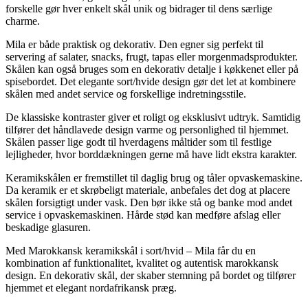
forskelle gør hver enkelt skål unik og bidrager til dens særlige
charme.
Mila er både praktisk og dekorativ. Den egner sig perfekt til
servering af salater, snacks, frugt, tapas eller morgenmadsprodukter.
Skålen kan også bruges som en dekorativ detalje i køkkenet eller på
spisebordet. Det elegante sort/hvide design gør det let at kombinere
skålen med andet service og forskellige indretningsstile.
De klassiske kontraster giver et roligt og eksklusivt udtryk. Samtidig
tilfører det håndlavede design varme og personlighed til hjemmet.
Skålen passer lige godt til hverdagens måltider som til festlige
lejligheder, hvor borddækningen gerne må have lidt ekstra karakter.
Keramikskålen er fremstillet til daglig brug og tåler opvaskemaskine.
Da keramik er et skrøbeligt materiale, anbefales det dog at placere
skålen forsigtigt under vask. Den bør ikke stå og banke mod andet
service i opvaskemaskinen. Hårde stød kan medføre afslag eller
beskadige glasuren.
Med Marokkansk keramikskål i sort/hvid – Mila får du en
kombination af funktionalitet, kvalitet og autentisk marokkansk
design. En dekorativ skål, der skaber stemning på bordet og tilfører
hjemmet et elegant nordafrikansk præg.