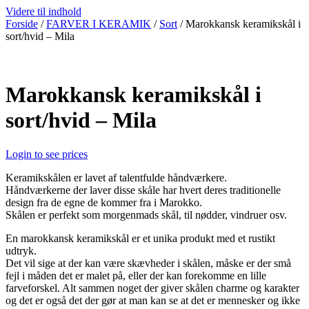
Videre til indhold
Forside
/
FARVER I KERAMIK
/
Sort
/ Marokkansk keramikskål i
sort/hvid – Mila
Marokkansk keramikskål i
sort/hvid – Mila
Login to see prices
Keramikskålen er lavet af talentfulde håndværkere.
Håndværkerne der laver disse skåle har hvert deres traditionelle
design fra de egne de kommer fra i Marokko.
Skålen er perfekt som morgenmads skål, til nødder, vindruer osv.
En marokkansk keramikskål er et unika produkt med et rustikt
udtryk.
Det vil sige at der kan være skævheder i skålen, måske er der små
fejl i måden det er malet på, eller der kan forekomme en lille
farveforskel. Alt sammen noget der giver skålen charme og karakter
og det er også det der gør at man kan se at det er mennesker og ikke