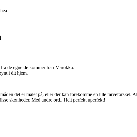
Thea
a
gn fra de egne de kommer fra i Marokko.
pynt i dit hjem.
i måden det er malet på, eller der kan forekomme en lille farveforskel. 
disse skønheder. Med andre ord.. Helt perfekt uperfekt!