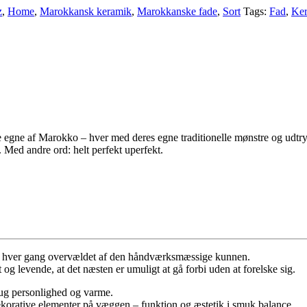
z
,
Home
,
Marokkansk keramik
,
Marokkanske fade
,
Sort
Tags:
Fad
,
Ke
e egne af Marokko – hver med deres egne traditionelle mønstre og udtr
r. Med andre ord: helt perfekt uperfekt.
vi hver gang overvældet af den håndværksmæssige kunnen.
 og levende, at det næsten er umuligt at gå forbi uden at forelske sig.
ug personlighed og varme.
ekorative elementer på væggen – funktion og æstetik i smuk balance.