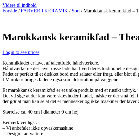
Videre til indhold
Forside
/
FARVER I KERAMIK
/
Sort
/ Marokkansk keramikfad – 
Marokkansk keramikfad – The
Login to see prices
Keramikfadet er lavet af talentfulde håndværkere.
Håndværkerne der laver disse fade har hvert deres traditionelle desi
Fadet er perfekt til et dækket bord med salater eller frugt, eller blot til 
I Marokko bruges fadene også som dekoration på væggene.
Et marokkansk keramikfad er et unika produkt med et rustikt udtryk.
Det vil sige at der kan være skævheder i fadet, måske er der små fejl 
der gør at man kan se at det er mennesker og ikke maskiner der laver 
Størrelse ca. 40 cm i diameter 9 cm høj
Bemærk venligst:
– Vi anbefaler ikke opvaskemaskine
– Design kan variere