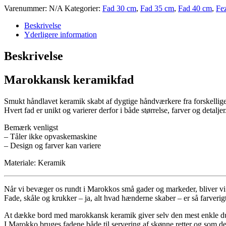
Varenummer:
N/A
Kategorier:
Fad 30 cm
,
Fad 35 cm
,
Fad 40 cm
,
Fe
Beskrivelse
Yderligere information
Beskrivelse
Marokkansk keramikfad
Smukt håndlavet keramik skabt af dygtige håndværkere fra forskellig
Hvert fad er unikt og varierer derfor i både størrelse, farver og detalje
Bemærk venligst
– Tåler ikke opvaskemaskine
– Design og farver kan variere
Materiale: Keramik
Når vi bevæger os rundt i Marokkos små gader og markeder, bliver 
Fade, skåle og krukker – ja, alt hvad hænderne skaber – er så farverigt
At dække bord med marokkansk keramik giver selv den mest enkle d
I Marokko bruges fadene både til servering af skønne retter og som d