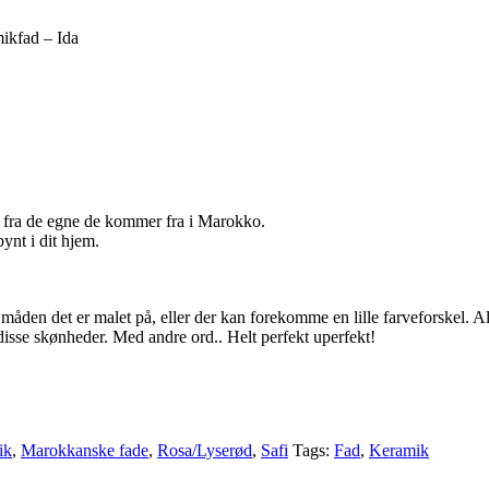
ikfad – Ida
gn fra de egne de kommer fra i Marokko.
pynt i dit hjem.
i måden det er malet på, eller der kan forekomme en lille farveforskel. 
disse skønheder. Med andre ord.. Helt perfekt uperfekt!
ik
,
Marokkanske fade
,
Rosa/Lyserød
,
Safi
Tags:
Fad
,
Keramik