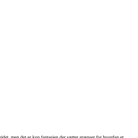
ejdet, men det er kun fantasien der sætter grænser for hvordan et