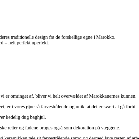
res traditionelle design fra de forskellige egne i Marokko.
d – helt perfekt uperfekt.
vi er omringet af, bliver vi helt overvældet af Marokkanernes kunnen.
et, er i vores øjne så farvestrålende og unikt at det er svært at gå forbi.
ver kedelig dug baghjul.
ske retter og fadene bruges også som dekoration på væggene.
i keramikken tale sit farvestrålende sprog og dermed lave resten af arb