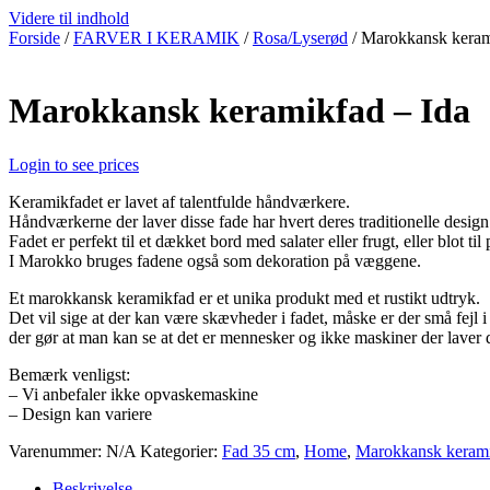
Videre til indhold
Forside
/
FARVER I KERAMIK
/
Rosa/Lyserød
/ Marokkansk keram
Marokkansk keramikfad – Ida
Login to see prices
Keramikfadet er lavet af talentfulde håndværkere.
Håndværkerne der laver disse fade har hvert deres traditionelle desi
Fadet er perfekt til et dækket bord med salater eller frugt, eller blot til 
I Marokko bruges fadene også som dekoration på væggene.
Et marokkansk keramikfad er et unika produkt med et rustikt udtryk.
Det vil sige at der kan være skævheder i fadet, måske er der små fejl 
der gør at man kan se at det er mennesker og ikke maskiner der laver 
Bemærk venligst:
– Vi anbefaler ikke opvaskemaskine
– Design kan variere
Varenummer:
N/A
Kategorier:
Fad 35 cm
,
Home
,
Marokkansk keram
Beskrivelse