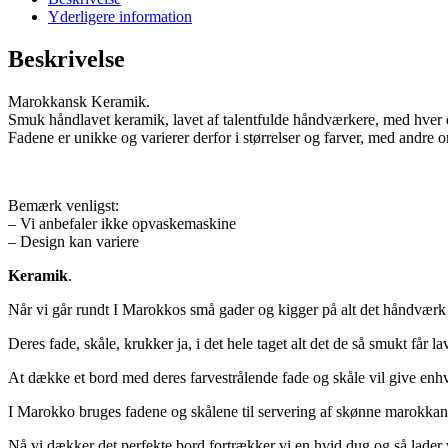
Yderligere information
Beskrivelse
Marokkansk Keramik.
Smuk håndlavet keramik, lavet af talentfulde håndværkere, med hver de
Fadene er unikke og varierer derfor i størrelser og farver, med andre or
Bemærk venligst:
– Vi anbefaler ikke opvaskemaskine
– Design kan variere
Keramik
.
Når vi går rundt I Marokkos små gader og kigger på alt det håndværk 
Deres fade, skåle, krukker ja, i det hele taget alt det de så smukt får lav
At dække et bord med deres farvestrålende fade og skåle vil give enh
I Marokko bruges fadene og skålene til servering af skønne marokkan
Nå vi dækker det perfekte bord fortrækker vi en hvid dug og så lader v