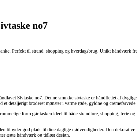
ivtaske no7
anke. Perfekt til strand, shopping og hverdagsbrug. Unikt håndværk f
dlavet Sivtaske no7. Denne smukke sivtaske er håndflettet af dygtige
 et detaljerigt broderet mønster i varme røde, gyldne og cremefarvede 
mmelige form gør tasken ideel til både strandture, shopping, ferie og 
den tilbyder god plads til dine daglige nødvendigheder. Den dekorative 
ætter ægte håndværk og tidløst design.