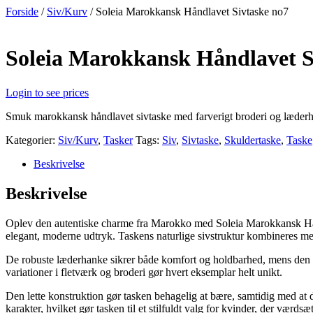
Videre
Forside
/
Siv/Kurv
/ Soleia Marokkansk Håndlavet Sivtaske no7
til
indhold
Soleia Marokkansk Håndlavet S
Login to see prices
Smuk marokkansk håndlavet sivtaske med farverigt broderi og læderh
Kategorier:
Siv/Kurv
,
Tasker
Tags:
Siv
,
Sivtaske
,
Skuldertaske
,
Taske
Beskrivelse
Beskrivelse
Oplev den autentiske charme fra Marokko med Soleia Marokkansk Hån
elegant, moderne udtryk. Taskens naturlige sivstruktur kombineres med
De robuste læderhanke sikrer både komfort og holdbarhed, mens den ru
variationer i fletværk og broderi gør hvert eksemplar helt unikt.
Den lette konstruktion gør tasken behagelig at bære, samtidig med at 
karakter, hvilket gør tasken til et stilfuldt valg for kvinder, der værds