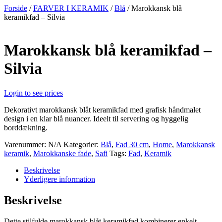
Videre
Forside
/
FARVER I KERAMIK
/
Blå
/ Marokkansk blå
til
keramikfad – Silvia
indhold
Marokkansk blå keramikfad –
Silvia
Login to see prices
Dekorativt marokkansk blåt keramikfad med grafisk håndmalet
design i en klar blå nuancer. Ideelt til servering og hyggelig
borddækning.
Varenummer:
N/A
Kategorier:
Blå
,
Fad 30 cm
,
Home
,
Marokkansk
keramik
,
Marokkanske fade
,
Safi
Tags:
Fad
,
Keramik
Beskrivelse
Yderligere information
Beskrivelse
Dette stilfulde marokkansk blåt keramikfad kombinerer enkelt