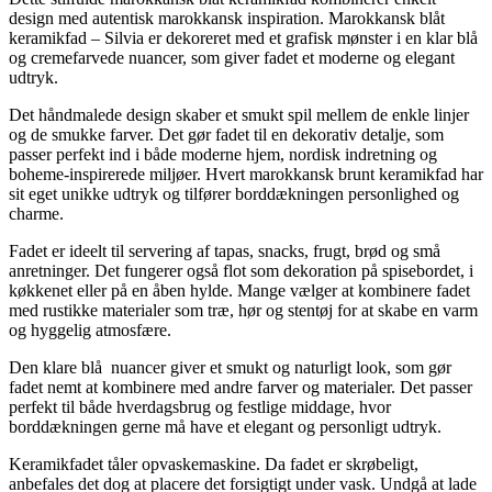
design med autentisk marokkansk inspiration. Marokkansk blåt
keramikfad – Silvia er dekoreret med et grafisk mønster i en klar blå
og cremefarvede nuancer, som giver fadet et moderne og elegant
udtryk.
Det håndmalede design skaber et smukt spil mellem de enkle linjer
og de smukke farver. Det gør fadet til en dekorativ detalje, som
passer perfekt ind i både moderne hjem, nordisk indretning og
boheme-inspirerede miljøer. Hvert marokkansk brunt keramikfad har
sit eget unikke udtryk og tilfører borddækningen personlighed og
charme.
Fadet er ideelt til servering af tapas, snacks, frugt, brød og små
anretninger. Det fungerer også flot som dekoration på spisebordet, i
køkkenet eller på en åben hylde. Mange vælger at kombinere fadet
med rustikke materialer som træ, hør og stentøj for at skabe en varm
og hyggelig atmosfære.
Den klare blå nuancer giver et smukt og naturligt look, som gør
fadet nemt at kombinere med andre farver og materialer. Det passer
perfekt til både hverdagsbrug og festlige middage, hvor
borddækningen gerne må have et elegant og personligt udtryk.
Keramikfadet tåler opvaskemaskine. Da fadet er skrøbeligt,
anbefales det dog at placere det forsigtigt under vask. Undgå at lade