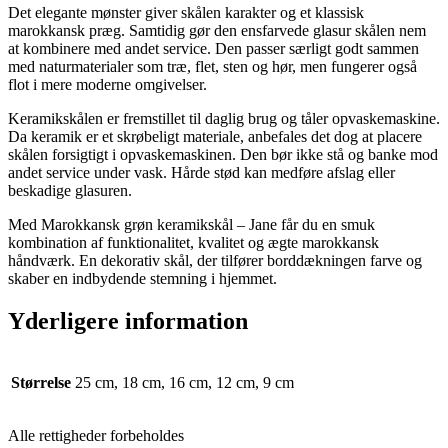
Det elegante mønster giver skålen karakter og et klassisk
marokkansk præg. Samtidig gør den ensfarvede glasur skålen nem
at kombinere med andet service. Den passer særligt godt sammen
med naturmaterialer som træ, flet, sten og hør, men fungerer også
flot i mere moderne omgivelser.
Keramikskålen er fremstillet til daglig brug og tåler opvaskemaskine.
Da keramik er et skrøbeligt materiale, anbefales det dog at placere
skålen forsigtigt i opvaskemaskinen. Den bør ikke stå og banke mod
andet service under vask. Hårde stød kan medføre afslag eller
beskadige glasuren.
Med Marokkansk grøn keramikskål – Jane får du en smuk
kombination af funktionalitet, kvalitet og ægte marokkansk
håndværk. En dekorativ skål, der tilfører borddækningen farve og
skaber en indbydende stemning i hjemmet.
Yderligere information
Størrelse
25 cm, 18 cm, 16 cm, 12 cm, 9 cm
Alle rettigheder forbeholdes