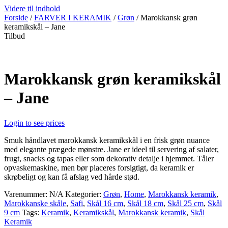
Videre til indhold
Forside
/
FARVER I KERAMIK
/
Grøn
/ Marokkansk grøn
keramikskål – Jane
Tilbud
Marokkansk grøn keramikskål
– Jane
Login to see prices
Smuk håndlavet marokkansk keramikskål i en frisk grøn nuance
med elegante prægede mønstre. Jane er ideel til servering af salater,
frugt, snacks og tapas eller som dekorativ detalje i hjemmet. Tåler
opvaskemaskine, men bør placeres forsigtigt, da keramik er
skrøbeligt og kan få afslag ved hårde stød.
Varenummer:
N/A
Kategorier:
Grøn
,
Home
,
Marokkansk keramik
,
Marokkanske skåle
,
Safi
,
Skål 16 cm
,
Skål 18 cm
,
Skål 25 cm
,
Skål
9 cm
Tags:
Keramik
,
Keramikskål
,
Marokkansk keramik
,
Skål
Keramik