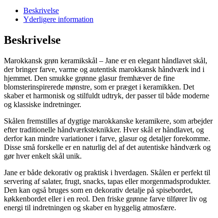
Beskrivelse
Yderligere information
Beskrivelse
Marokkansk grøn keramikskål – Jane er en elegant håndlavet skål,
der bringer farve, varme og autentisk marokkansk håndværk ind i
hjemmet. Den smukke grønne glasur fremhæver de fine
blomsterinspirerede mønstre, som er præget i keramikken. Det
skaber et harmonisk og stilfuldt udtryk, der passer til både moderne
og klassiske indretninger.
Skålen fremstilles af dygtige marokkanske keramikere, som arbejder
efter traditionelle håndværksteknikker. Hver skål er håndlavet, og
derfor kan mindre variationer i farve, glasur og detaljer forekomme.
Disse små forskelle er en naturlig del af det autentiske håndværk og
gør hver enkelt skål unik.
Jane er både dekorativ og praktisk i hverdagen. Skålen er perfekt til
servering af salater, frugt, snacks, tapas eller morgenmadsprodukter.
Den kan også bruges som en dekorativ detalje på spisebordet,
køkkenbordet eller i en reol. Den friske grønne farve tilfører liv og
energi til indretningen og skaber en hyggelig atmosfære.