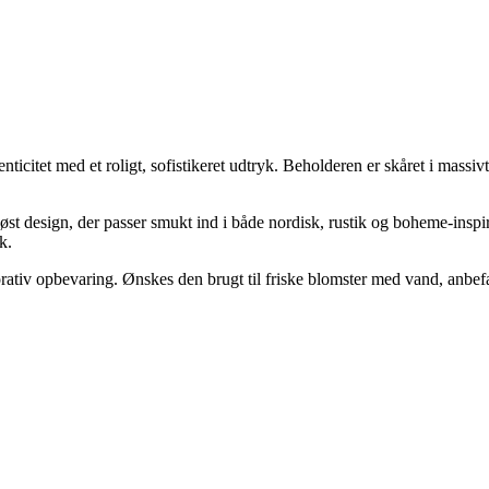
icitet med et roligt, sofistikeret udtryk. Beholderen er skåret i massiv
t design, der passer smukt ind i både nordisk, rustik og boheme-inspire
k.
v opbevaring. Ønskes den brugt til friske blomster med vand, anbefales 