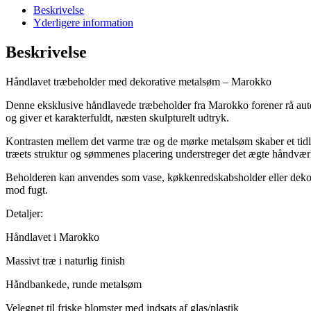
Beskrivelse
Yderligere information
Beskrivelse
Håndlavet træbeholder med dekorative metalsøm – Marokko
Denne eksklusive håndlavede træbeholder fra Marokko forener rå autent
og giver et karakterfuldt, næsten skulpturelt udtryk.
Kontrasten mellem det varme træ og de mørke metalsøm skaber et tidløs
træets struktur og sømmenes placering understreger det ægte håndvær
Beholderen kan anvendes som vase, køkkenredskabsholder eller dekorati
mod fugt.
Detaljer:
Håndlavet i Marokko
Massivt træ i naturlig finish
Håndbankede, runde metalsøm
Velegnet til friske blomster med indsats af glas/plastik