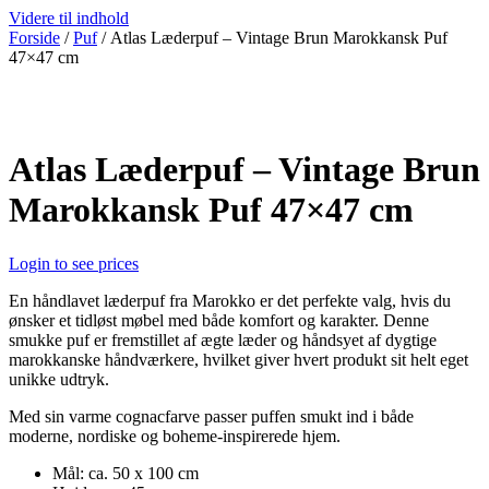
Videre til indhold
Forside
/
Puf
/ Atlas Læderpuf – Vintage Brun Marokkansk Puf
47×47 cm
Atlas Læderpuf – Vintage Brun
Marokkansk Puf 47×47 cm
Login to see prices
En håndlavet læderpuf fra Marokko er det perfekte valg, hvis du
ønsker et tidløst møbel med både komfort og karakter. Denne
smukke puf er fremstillet af ægte læder og håndsyet af dygtige
marokkanske håndværkere, hvilket giver hvert produkt sit helt eget
unikke udtryk.
Med sin varme cognacfarve passer puffen smukt ind i både
moderne, nordiske og boheme-inspirerede hjem.
Mål: ca. 50 x 100 cm