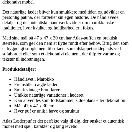
dekorativt møbel.
Det naturlige læder bliver kun smukkere med tiden og udvikler en
personlig patina, der fortæller sin egen historie. De håndlavede
detaljer og det autentiske håndværk vidner om marokkanske
traditioner, hvor kvalitet og holdbarhed er i fokus.
Med sine mål på 47 x 47 x 30 cm har Atlas-puffen en praktisk
størrelse, som gør den nem at flytte rundt efter behov. Brug den som
et hyggeligt supplement til sofaen, som afslappet siddeplads ved
sofabordet eller som et dekorativt element, der tilfører varme og
tekstur til indretningen.
Produktdetaljer:
Håndlavet i Marokko
Fremstillet i ægte læder
Smuk vintage brun farve
Unikke naturlige variationer i læderet
Kan anvendes som fodskammel, siddeplads eller dekoration
Mål: 47 x 47 x 30 cm
Hver puf er unik i farve og struktur
Atlas Læderpuf er det perfekte valg til dig, der ønsker et autentisk
møbel med sjæl, karakter og lang levetid.