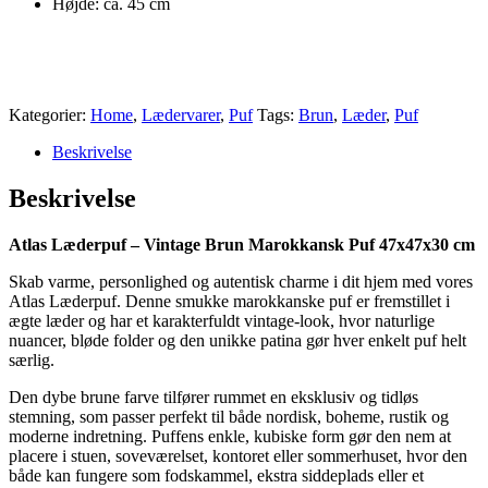
Højde: ca. 45 cm
Kategorier:
Home
,
Lædervarer
,
Puf
Tags:
Brun
,
Læder
,
Puf
Beskrivelse
Beskrivelse
Atlas Læderpuf – Vintage Brun Marokkansk Puf 47x47x30 cm
Skab varme, personlighed og autentisk charme i dit hjem med vores
Atlas Læderpuf. Denne smukke marokkanske puf er fremstillet i
ægte læder og har et karakterfuldt vintage-look, hvor naturlige
nuancer, bløde folder og den unikke patina gør hver enkelt puf helt
særlig.
Den dybe brune farve tilfører rummet en eksklusiv og tidløs
stemning, som passer perfekt til både nordisk, boheme, rustik og
moderne indretning. Puffens enkle, kubiske form gør den nem at
placere i stuen, soveværelset, kontoret eller sommerhuset, hvor den
både kan fungere som fodskammel, ekstra siddeplads eller et